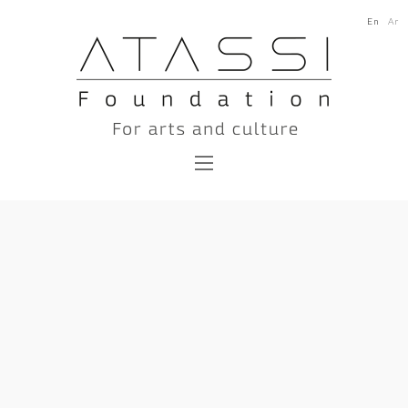
En
Ar